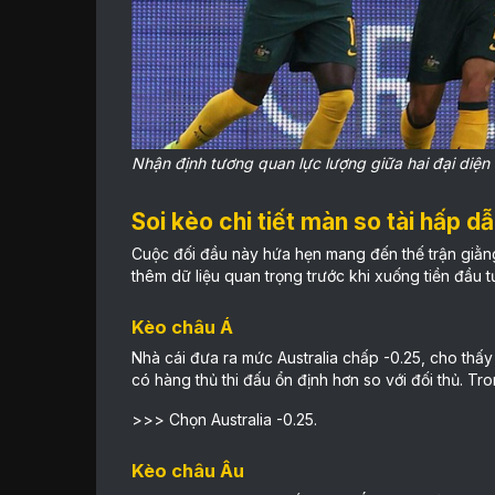
Nhận định tương quan lực lượng giữa hai đại diện
Soi kèo chi tiết màn so tài hấp 
Cuộc đối đầu này hứa hẹn mang đến thế trận giằng c
thêm dữ liệu quan trọng trước khi xuống tiền đầu t
Kèo châu Á
Nhà cái đưa ra mức Australia chấp -0.25, cho thấy
có hàng thủ thi đấu ổn định hơn so với đối thủ. 
>>> Chọn Australia -0.25.
Kèo châu Âu