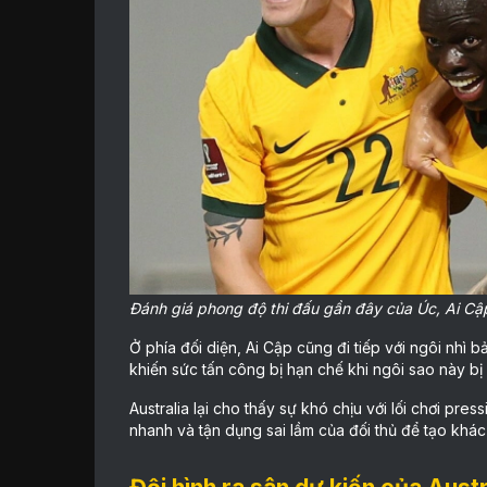
Đánh giá phong độ thi đấu gần đây của Úc, Ai Cậ
Ở phía đối diện, Ai Cập cũng đi tiếp với ngôi nhì 
khiến sức tấn công bị hạn chế khi ngôi sao này bị
Australia lại cho thấy sự khó chịu với lối chơi p
nhanh và tận dụng sai lầm của đối thủ để tạo khác