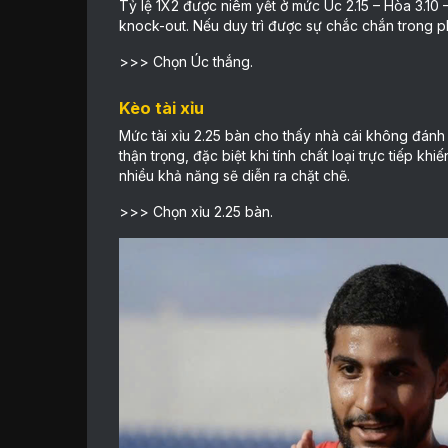
Tỷ lệ 1X2 được niêm yết ở mức Úc 2.15 – Hòa 3.10 
knock-out. Nếu duy trì được sự chắc chắn trong 
>>> Chọn Úc thắng.
Kèo tài xỉu
Mức tài xỉu 2.25 bàn cho thấy nhà cái không đánh
thận trọng, đặc biệt khi tính chất loại trực tiếp kh
nhiều khả năng sẽ diễn ra chặt chẽ.
>>> Chọn xỉu 2.25 bàn.