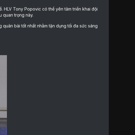
. HLV Tony Popovic có thể yên tâm triển khai đội
u quan trọng này.
g quân bài tốt nhất nhằm tận dụng tối đa sức sáng