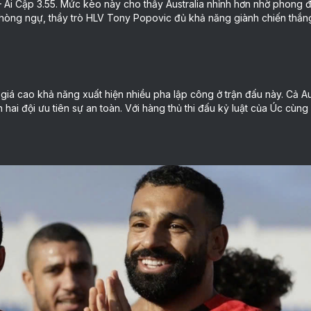
– Ai Cập 3.55. Mức kèo này cho thấy Australia nhỉnh hơn nhờ phong đ
phòng ngự, thầy trò HLV Tony Popovic đủ khả năng giành chiến thắn
 giá cao khả năng xuất hiện nhiều pha lập công ở trận đấu này. Cả A
iến hai đội ưu tiên sự an toàn. Với hàng thủ thi đấu kỷ luật của Úc cùn