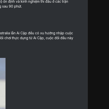
ộ ổn định và kinh nghiệm thi đấu ở các trận
g sau 90 phút.
ustralia lẫn Ai Cập đều có xu hướng nhập cuộc
g lối chơi thực dụng từ Ai Cập, cuộc đối đầu này