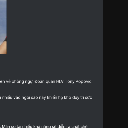
ủ thiên về phòng ngự. Đoàn quân HLV Tony Popovic
nhiều vào ngôi sao này khiến họ khó duy trì sức
 Màn so tài nhiều khả năng sẽ diễn ra chặt chẽ,