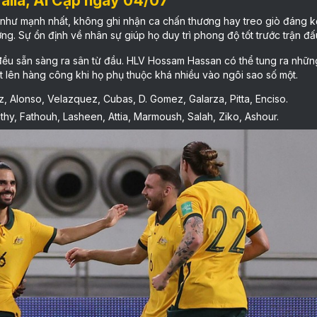
ralia, Ai Cập ngày 04/07
 như mạnh nhất, không ghi nhận ca chấn thương hay treo giò đáng kể
ợng. Sự ổn định về nhân sự giúp họ duy trì phong độ tốt trước trận đấ
t đều sẵn sàng ra sân từ đầu. HLV Hossam Hassan có thể tung ra nhữn
 lên hàng công khi họ phụ thuộc khá nhiều vào ngôi sao số một.
ez, Alonso, Velazquez, Cubas, D. Gomez, Galarza, Pitta, Enciso.
athy, Fathouh, Lasheen, Attia, Marmoush, Salah, Ziko, Ashour.