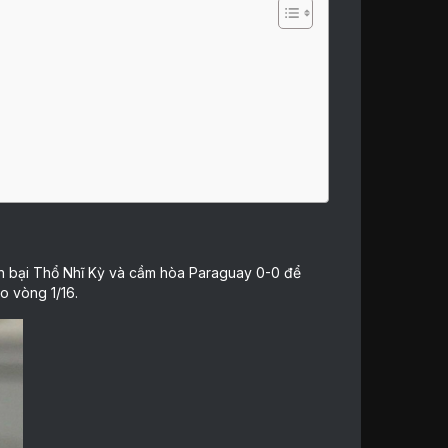
ánh bại Thổ Nhĩ Kỳ và cầm hòa Paraguay 0-0 để
o vòng 1/16.