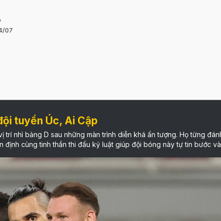
p
04/07
p
ội tuyển Úc, Ai Cập
vị trí nhì bảng D sau những màn trình diễn khá ấn tượng. Họ từng đ
 định cùng tinh thần thi đấu kỷ luật giúp đội bóng này tự tin bước và