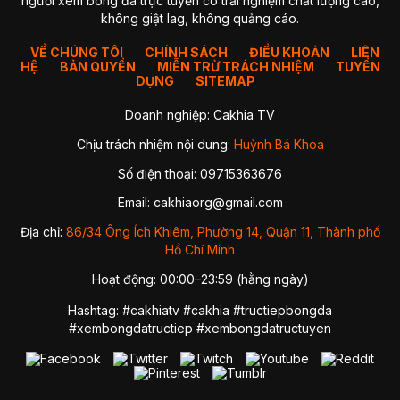
người xem bóng đá trực tuyến có trải nghiệm chất lượng cao,
không giật lag, không quảng cáo.
VỀ CHÚNG TÔI
CHÍNH SÁCH
ĐIỀU KHOẢN
LIÊN
HỆ
BẢN QUYỀN
MIỄN TRỪ TRÁCH NHIỆM
TUYỂN
DỤNG
SITEMAP
Doanh nghiệp: Cakhia TV
Chịu trách nhiệm nội dung:
Huỳnh Bá Khoa
Số điện thoại: 09715363676
Email:
cakhiaorg@gmail.com
Địa chỉ:
86/34 Ông Ích Khiêm, Phường 14, Quận 11, Thành phố
Hồ Chí Minh
Hoạt động: 00:00–23:59 (hằng ngày)
Hashtag: #cakhiatv #cakhia #tructiepbongda
#xembongdatructiep #xembongdatructuyen