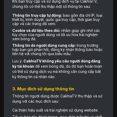
Khi bạn truy cập và sử dụng dịch vụ tại CakhiaTV,
chúng tôi có thể thu thập một số thông tin sau:
Thông tin truy cập tự động:
bao gồm địa chỉ IP, loại
thiết bị, trình duyệt, quốc gia truy cập, thời gian truy
cập và các trang đã xem.
Cookie và dữ liệu theo dõi:
nhằm giúp ghi nhớ các
tùy chọn của người dùng và tối ưu hóa trải nghiệm
xem bóng đá.
Thông tin do người dùng cung cấp:
trong trường
hợp bạn gửi phản hồi, đăng ký nhận thông báo hoặc
liên hệ với chúng tôi qua biểu mẫu.
Lưu ý:
CakhiaTV không yêu cầu người dùng đăng
ký tài khoản
để xem bóng đá, do đó bạn hoàn toàn
có thể sử dụng dịch vụ mà không cần cung cấp bất
kỳ thông tin cá nhân nào.
3. Mục đích sử dụng thông tin
Thông tin người dùng được CakhiaTV thu thập và sử
dụng với các mục đích sau:
Cải thiện hiệu suất và trải nghiệm sử dụng website.
Tối ưu hóa tốc độ tải trang, giao diện hiển thị và chất