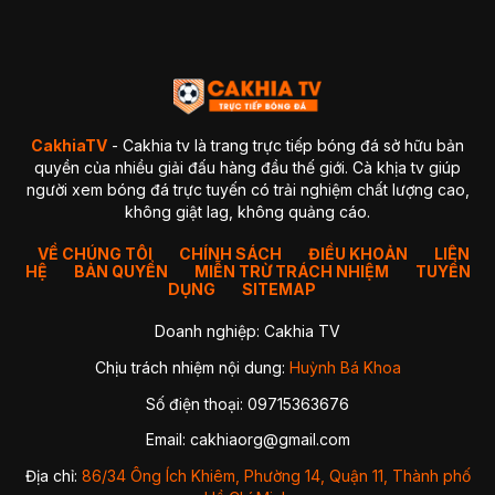
4. GaVangTV
5. ThapCamTV
6. VeboTV
7. Mitom TV
BẢNG SO SÁNH CHI TIẾT
Kết luận so sánh
Giải đáp thắc mắc thường gặp về CakhiaTV (FAQ)
1. CakhiaTV có miễn phí không?
CakhiaTV
- Cakhia tv là trang trực tiếp bóng đá sở hữu bản
2. Có xem được Ngoại Hạng Anh (Premier League) không?
quyền của nhiều giải đấu hàng đầu thế giới. Cà khịa tv giúp
3. CakhiaTV có bị giật lag hay delay không?
người xem bóng đá trực tuyến có trải nghiệm chất lượng cao,
4. Tôi có thể xem CakhiaTV trên Smart TV được không?
không giật lag, không quảng cáo.
✔ Cách 1 — Mở trực tiếp bằng trình duyệt TV
✔ Cách 2 — Chiếu từ điện thoại lên TV (Cast)
5. Xử lý như thế nào khi xem bóng đá CakhiaTV bị giật lag?
VỀ CHÚNG TÔI
CHÍNH SÁCH
ĐIỀU KHOẢN
LIÊN
HỆ
BẢN QUYỀN
1. Chuyển sang Server 2 hoặc 3
MIỄN TRỪ TRÁCH NHIỆM
TUYỂN
2. Kiểm tra lại kết nối mạng
DỤNG
SITEMAP
3. Đóng các ứng dụng chạy nền
4. Chuyển sang trình duyệt khác
Doanh nghiệp: Cakhia TV
5. Giảm độ phân giải video
Kết luận
Chịu trách nhiệm nội dung:
Huỳnh Bá Khoa
Số điện thoại: 09715363676
Nhờ sự ổn định, hình ảnh sắc nét và khả năng cập nhật
nhanh chóng,
CakhiaTV
trở thành địa chỉ quen thuộc của
Email:
cakhiaorg@gmail.com
hàng triệu người hâm mộ bóng đá mỗi ngày. Dù bạn theo dõi
Ngoại Hạng Anh, Champions League, La Liga hay các giải
Địa chỉ:
86/34 Ông Ích Khiêm, Phường 14, Quận 11, Thành phố
đấu của đội tuyển quốc gia, CakhiaTV luôn mang đến link