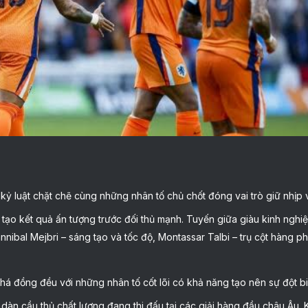
kỷ luật chặt chẽ cùng những nhân tố chủ chốt đóng vai trò giữ nhịp v
g tạo kết quả ấn tượng trước đối thủ mạnh. Tuyến giữa giàu kinh nghi
 Hannibal Mejbri – sáng tạo và tốc độ, Montassar Talbi – trụ cột hàng 
há đồng đều với những nhân tố cốt lõi có khả năng tạo nên sự đột bi
àn cầu thủ chất lượng đang thi đấu tại các giải hàng đầu châu Âu. 