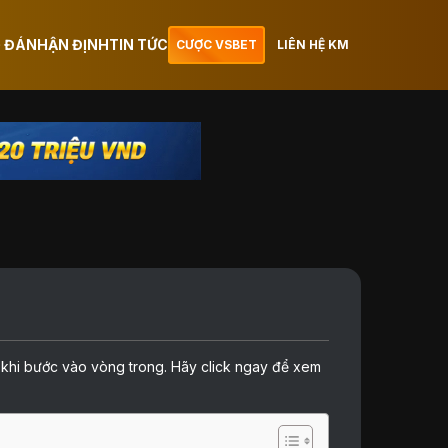
 ĐÁ
NHẬN ĐỊNH
TIN TỨC
CƯỢC VSBET
LIÊN HỆ KM
c khi bước vào vòng trong. Hãy click ngay để xem