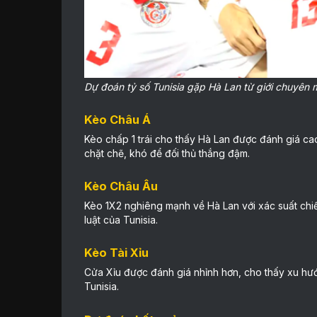
Dự đoán tỷ số Tunisia gặp Hà Lan từ giới chuyên
Kèo Châu Á
Kèo chấp 1 trái cho thấy Hà Lan được đánh giá cao 
chặt chẽ, khó để đối thủ thắng đậm.
Kèo Châu Âu
Kèo 1X2 nghiêng mạnh về Hà Lan với xác suất chiế
luật của Tunisia.
Kèo Tài Xỉu
Cửa Xỉu được đánh giá nhỉnh hơn, cho thấy xu hướn
Tunisia.