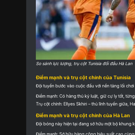
So sánh lực lượng, trụ cột Tunisia đối đầu Hà Lan
Điểm mạnh và trụ cột chính của Tunisia
Đội tuyển bước vào cuộc đấu với nền tảng lối chơi 
Điểm mạnh: Có hàng thủ kỷ luật, giữ cự ly tốt, từn
Trụ cột chính: Ellyes Skhiri – thủ lĩnh tuyến giữa,
Điểm mạnh và trụ cột chính của Hà Lan
Đội bóng này hiện tại đang sở hữu một bộ khung k
Điểm mạnh: Sở hữu hàng công hiệu suất cao cùng d