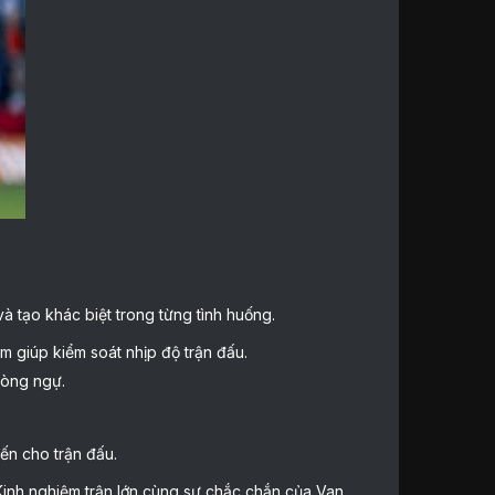
à tạo khác biệt trong từng tình huống.
ệm giúp kiểm soát nhịp độ trận đấu.
phòng ngự.
ến cho trận đấu.
Kinh nghiệm trận lớn cùng sự chắc chắn của Van