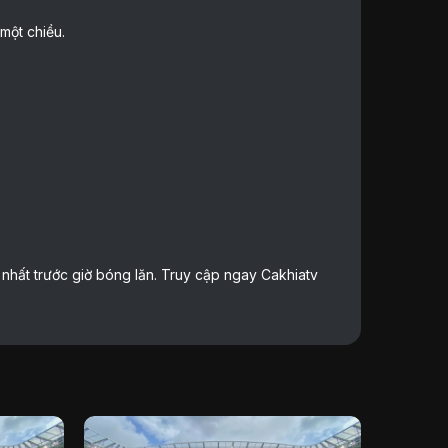
một chiều.
nhất trước giờ bóng lăn. Truy cập ngay Cakhiatv