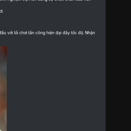
i.
 với lối chơi tấn công hiện đại đầy tốc độ. Nhận