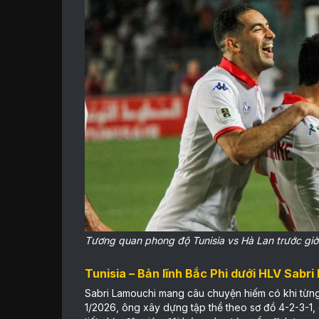
Tương quan phong độ Tunisia vs Hà Lan trước giờ
Tunisia – Bản lĩnh Bắc Phi dưới HLV Sabr
Sabri Lamouchi mang câu chuyện hiếm có khi từng l
1/2026, ông xây dựng tập thể theo sơ đồ 4-2-3-1, đ