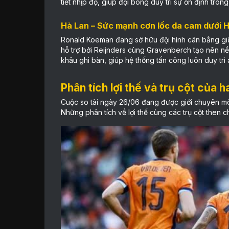
tiết nhịp độ, giúp đội bóng duy trì sự ổn định tron
Hà Lan – Sức mạnh cơn lốc da cam dưới
Ronald Koeman đang sở hữu đội hình cân bằng giữa
hỗ trợ bởi Reijnders cùng Gravenberch tạo nên 
khâu ghi bàn, giúp hệ thống tấn công luôn duy trì á
Phân tích lợi thế và trụ cột của 
Cuộc so tài ngày 26/06 đang được giới chuyên môn
Những phân tích về lợi thế cùng các trụ cột then 