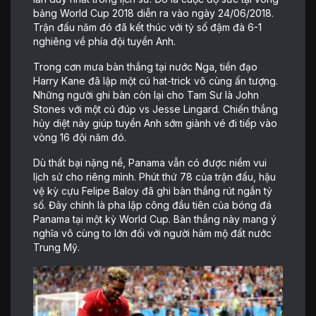
bảng World Cup 2018 diễn ra vào ngày 24/06/2018.
Trận đấu năm đó đã kết thúc với tỷ số đậm đà 6-1
nghiêng về phía đội tuyển Anh.
Trong cơn mưa bàn thắng tại nước Nga, tiền đạo
Harry Kane đã lập một cú hat-trick vô cùng ấn tượng.
Những người ghi bàn còn lại cho Tam Sư là John
Stones với một cú đúp vs Jesse Lingard. Chiến thắng
hủy diệt này giúp tuyển Anh sớm giành vé đi tiếp vào
vòng 16 đội năm đó.
Dù thất bại nặng nề, Panama vẫn có được niềm vui
lịch sử cho riêng mình. Phút thứ 78 của trận đấu, hậu
vệ kỳ cựu Felipe Baloy đã ghi bàn thắng rút ngắn tỷ
số. Đây chính là pha lập công đầu tiên của bóng đá
Panama tại một kỳ World Cup. Bàn thắng này mang ý
nghĩa vô cùng to lớn đối với người hâm mộ đất nước
Trung Mỹ.