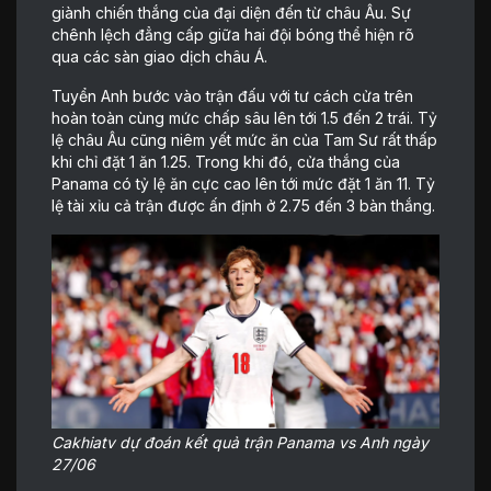
giành chiến thắng của đại diện đến từ châu Âu. Sự
chênh lệch đẳng cấp giữa hai đội bóng thể hiện rõ
qua các sàn giao dịch châu Á.
Tuyển Anh bước vào trận đấu với tư cách cửa trên
hoàn toàn cùng mức chấp sâu lên tới 1.5 đến 2 trái. Tỷ
lệ châu Âu cũng niêm yết mức ăn của Tam Sư rất thấp
khi chỉ đặt 1 ăn 1.25. Trong khi đó, cửa thắng của
Panama có tỷ lệ ăn cực cao lên tới mức đặt 1 ăn 11. Tỷ
lệ tài xỉu cả trận được ấn định ở 2.75 đến 3 bàn thắng.
Cakhiatv dự đoán kết quả trận Panama vs Anh ngày
27/06