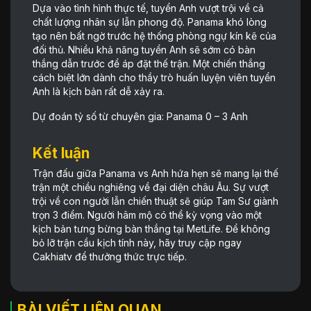
Dựa vào tình hình thực tế, tuyển Anh vượt trội về cả
chất lượng nhân sự lẫn phong độ. Panama khó lòng
tạo nên bất ngờ trước hệ thống phòng ngự kín kẽ của
đối thủ. Nhiều khả năng tuyển Anh sẽ sớm có bàn
thắng dẫn trước để áp đặt thế trận. Một chiến thắng
cách biệt lớn dành cho thầy trò huấn luyện viên tuyển
Anh là kịch bản rất dễ xảy ra.
Dự đoán tỷ số từ chuyên gia: Panama 0 – 3 Anh
Kết luận
Trận đấu giữa Panama vs Anh hứa hẹn sẽ mang lại thế
trận một chiều nghiêng về đại diện châu Âu. Sự vượt
trội về con người lẫn chiến thuật sẽ giúp Tam Sư giành
trọn 3 điểm. Người hâm mộ có thể kỳ vọng vào một
kịch bản tưng bừng bàn thắng tại MetLife. Để không
bỏ lỡ trận cầu kịch tính này, hãy truy cập ngay
Cakhiatv để thưởng thức trực tiếp.
BÀI VIẾT LIÊN QUAN