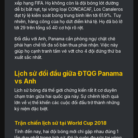
xếp hạng FIFA. Họ không còn là đội bóng lót đường
dễ bị bắt nạt, tại vòng loại CONCACAF, Los Canaleros
đạt tỷ lệ kiểm soát bóng trung bình lên tới 61.9%. Tuy
nhiên, hàng công của họ dứt điểm khá tệ. Họ đã bỏ lỡ
tới 29 trên tổng số 40 cơ hội rõ rệt.
Đối đầu với Anh, Panama cần phòng ngự chặt chẽ
phải hạn chế tối đa số bàn thua phải nhận. Việc này
giúp họ cạnh tranh tấm vé vớt cho 4 đội đứng thứ ba
xuất sắc nhất.
Lịch sử đối đầu giữa ĐTQG Panama
vs Anh
Lịch sử bóng đá thế giới chứng kiến rất ít cơ duyên
chạm trán giữa hai quốc gia này. Sự chênh lệch quá
lớn về vị thế khiến các cuộc đối đầu trở thành những
kỷ niệm đặc biệt.
Trận chiến lịch sử tại World Cup 2018
Tính đến nay, hai đội bóng mới chỉ gặp nhau đúng 1
lần duy nhất trong lịch sử. Đó là cuộc đọ sức tại vòng