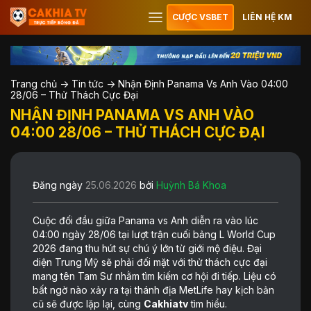
CƯỢC VSBET
LIÊN HỆ KM
Trang chủ
->
Tin tức
->
Nhận Định Panama Vs Anh Vào 04:00
28/06 – Thử Thách Cực Đại
NHẬN ĐỊNH PANAMA VS ANH VÀO
04:00 28/06 – THỬ THÁCH CỰC ĐẠI
Đăng ngày
25.06.2026
bởi
Huỳnh Bá Khoa
Cuộc đối đầu giữa Panama vs Anh diễn ra vào lúc
04:00 ngày 28/06 tại lượt trận cuối bảng L World Cup
2026 đang thu hút sự chú ý lớn từ giới mộ điệu. Đại
diện Trung Mỹ sẽ phải đối mặt với thử thách cực đại
mang tên Tam Sư nhằm tìm kiếm cơ hội đi tiếp. Liệu có
bất ngờ nào xảy ra tại thánh địa MetLife hay kịch bản
cũ sẽ được lặp lại, cùng
Cakhiatv
tìm hiểu.