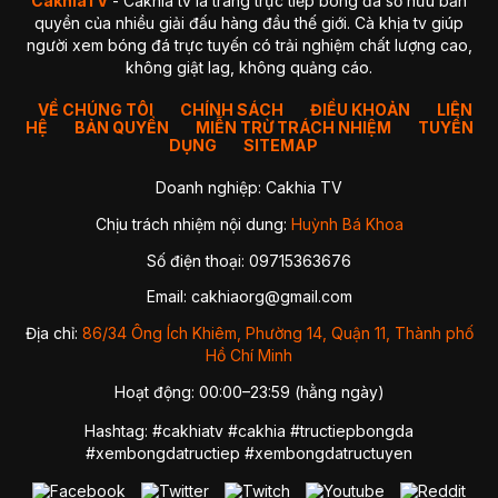
CakhiaTV
- Cakhia tv là trang trực tiếp bóng đá sở hữu bản
quyền của nhiều giải đấu hàng đầu thế giới. Cà khịa tv giúp
người xem bóng đá trực tuyến có trải nghiệm chất lượng cao,
không giật lag, không quảng cáo.
VỀ CHÚNG TÔI
CHÍNH SÁCH
ĐIỀU KHOẢN
LIÊN
HỆ
BẢN QUYỀN
MIỄN TRỪ TRÁCH NHIỆM
TUYỂN
DỤNG
SITEMAP
Doanh nghiệp: Cakhia TV
Chịu trách nhiệm nội dung:
Huỳnh Bá Khoa
Số điện thoại: 09715363676
Email:
cakhiaorg@gmail.com
Địa chỉ:
86/34 Ông Ích Khiêm, Phường 14, Quận 11, Thành phố
Hồ Chí Minh
Hoạt động: 00:00–23:59 (hằng ngày)
Hashtag: #cakhiatv #cakhia #tructiepbongda
#xembongdatructiep #xembongdatructuyen