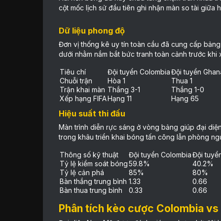
cột mốc lịch sử đầu tiên ghi nhận màn so tài giữa 
Dữ liệu phong độ
Đơn vị thống kê uy tín toàn cầu đã cung cấp bảng
dưới nhằm nắm bắt bức tranh toàn cảnh trước khi x
Tiêu chí
Đội tuyển Colombia
Đội tuyển Ghan
Chuỗi trận
Hòa 1
Thua 1
Trận khai màn
Thắng 3-1
Thắng 1-0
Xếp hạng FIFA
Hạng 11
Hạng 65
Hiệu suất thi đấu
Màn trình diễn rực sáng ở vòng bảng giúp đại di
trong khâu triển khai bóng tấn công lẫn phòng ng
Thông số kỹ thuật
Đội tuyển Colombia
Đội tuyể
Tỷ lệ kiểm soát bóng
59.8%
40.2%
Tỷ lệ cản phá
85%
80%
Bàn thắng trung bình
1.33
0.66
Bàn thua trung bình
0.33
0.66
Phân tích kèo cược Colombia vs