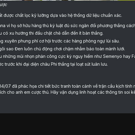
cược
t được chắt lọc kỹ lưỡng dựa vào hệ thống dữ liệu chuẩn xác.
a vì họ sở hữu hàng thủ kỷ luật đủ sức ngăn đối phương thắng cách 
đều có xu hướng thi đấu chặt chẽ dẫn đến ít bàn thắng.
g xuyên phung phí cơ hội trước các hàng phòng ngự lùi sâu.
g Ngôi sao Đen luôn chủ động chơi chậm nhằm bảo toàn mành lưới.
hữu những mũi nhọn phản công cực kỳ nguy hiểm như Semenyo hay F
c trước khi đại diện châu Phi thắng tại loạt sút luân lưu.
07 đã phác họa chi tiết bức tranh toàn cảnh về trận cầu kịch tính n
 ích cho anh em cược thủ. Hãy vận dụng linh hoạt các thông tin soi k