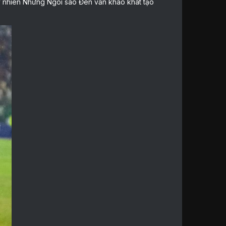
y nhiên Những Ngôi sao Đen vẫn khao khát tạo