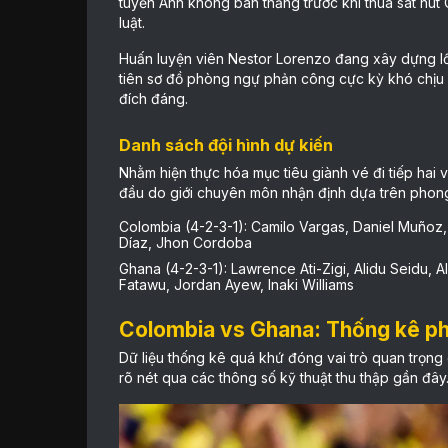
tuyển Anh không bàn thắng trước khi thua sát nút C
luật.
Huấn luyện viên Nestor Lorenzo đang xây dựng lối
tiên sơ đồ phòng ngự phản công cực kỳ khó chịu c
đích đáng.
Danh sách đội hình dự kiến
Nhằm hiện thực hóa mục tiêu giành vé đi tiếp hai 
đầu do giới chuyên môn nhận định dựa trên phong 
Colombia (4-2-3-1): Camilo Vargas, Daniel Muñoz
Díaz, Jhon Cordoba
Ghana (4-2-3-1): Lawrence Ati-Zigi, Alidu Seidu
Fatawu, Jordan Ayew, Inaki Williams
Colombia vs Ghana: Thống kê ph
Dữ liệu thống kê quá khứ đóng vai trò quan trọng
rõ nét qua các thông số kỹ thuật thu thập gần đây