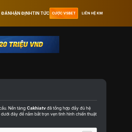
 ĐÁ
NHẬN ĐỊNH
TIN TỨC
CƯỢC VSBET
LIÊN HỆ KM
cầu. Nền tảng
Cakhiatv
đã tổng hợp đầy đủ hệ
dưới đây để nắm bắt trọn vẹn tình hình chiến thuật