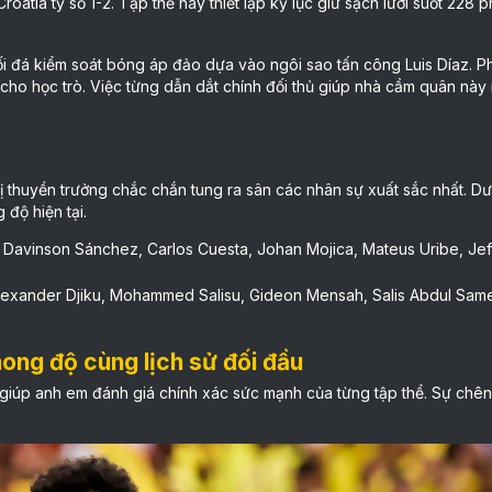
roatia tỷ số 1-2. Tập thể này thiết lập kỷ lục giữ sạch lưới suốt 228 
 đá kiểm soát bóng áp đảo dựa vào ngôi sao tấn công Luis Díaz. Phí
ho học trò. Việc từng dẫn dắt chính đối thủ giúp nhà cầm quân này
vị thuyền trưởng chắc chắn tung ra sân các nhân sự xuất sắc nhất. Dư
độ hiện tại.
, Davinson Sánchez, Carlos Cuesta, Johan Mojica, Mateus Uribe, Jef
, Alexander Djiku, Mohammed Salisu, Gideon Mensah, Salis Abdul Sa
ong độ cùng lịch sử đối đầu
 giúp anh em đánh giá chính xác sức mạnh của từng tập thể. Sự chê
.