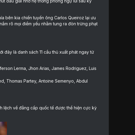
phút đầu giải nhờ hệ thống phòng ngự lùi sâu kỷ
a bên kia chiến tuyến ông Carlos Queiroz lại ưu
 nắm rõ mọi điểm yếu nhằm tung ra đòn trừng phạt
ới đây là danh sách 11 cầu thủ xuất phát ngay từ
ferson Lerma, Jhon Arias, James Rodriguez, Luis
med, Thomas Partey, Antoine Semenyo, Abdul
nh lệch về đẳng cấp quốc tế được thể hiện cực kỳ