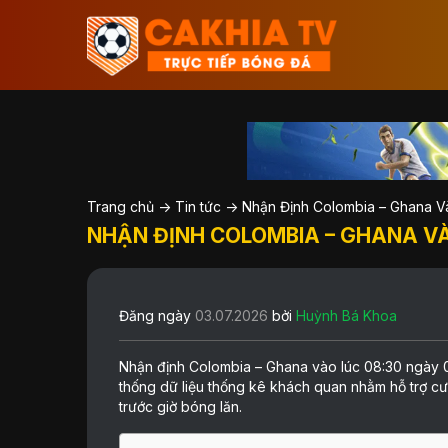
Trang chủ
->
Tin tức
->
Nhận Định Colombia – Ghana V
NHẬN ĐỊNH COLOMBIA – GHANA VÀO
Đăng ngày
03.07.2026
bởi
Huỳnh Bá Khoa
Nhận định Colombia – Ghana vào lúc 08:30 ngày 
thống dữ liệu thống kê khách quan nhằm hỗ trợ cượ
trước giờ bóng lăn.