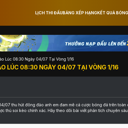
LỊCH THI ĐẤU
BẢNG XẾP HẠNG
KẾT QUẢ BÓNG
ào Lúc 08:30 Ngày 04/07 Tại Vòng 1/16
 LÚC 08:30 NGÀY 04/07 TẠI VÒNG 1/16
04/07 thu hút đông đảo anh em đam mê cá cược bóng đá trên toàn 
c thủ soi kèo chính xác. Hãy theo dõi bài viết phân tích chuyên sâu 