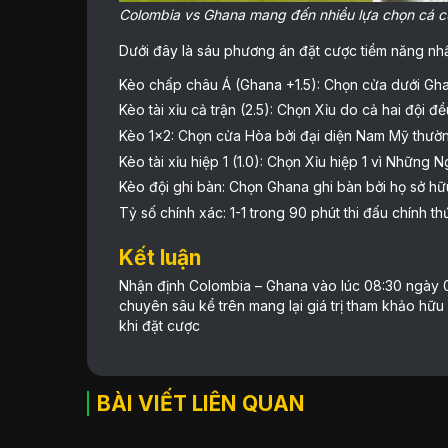
Colombia vs Ghana mang đến nhiều lựa chọn cá 
Dưới đây là sáu phương án đặt cược tiềm năng nhấ
Kèo chấp châu Á (Ghana +1.5): Chọn cửa dưới Ghan
Kèo tài xỉu cả trận (2.5): Chọn Xỉu do cả hai đội 
Kèo 1×2: Chọn cửa Hòa bởi đại diện Nam Mỹ thườn
Kèo tài xỉu hiệp 1 (1.0): Chọn Xỉu hiệp 1 vì Nhữn
Kèo đội ghi bàn: Chọn Ghana ghi bàn bởi họ sở 
Tỷ số chính xác: 1-1 trong 90 phút thi đấu chính thứ
Kết luận
Nhận định Colombia – Ghana vào lúc 08:30 ngày 04/
chuyên sâu kể trên mang lại giá trị tham khảo hữu
khi đặt cược
BÀI VIẾT LIÊN QUAN