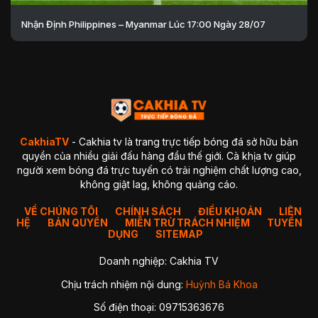
Nhận Định Philippines – Myanmar Lúc 17:00 Ngày 28/07
CakhiaTV
- Cakhia tv là trang trực tiếp bóng đá sở hữu bản
quyền của nhiều giải đấu hàng đầu thế giới. Cà khịa tv giúp
người xem bóng đá trực tuyến có trải nghiệm chất lượng cao,
không giật lag, không quảng cáo.
VỀ CHÚNG TÔI
CHÍNH SÁCH
ĐIỀU KHOẢN
LIÊN
HỆ
BẢN QUYỀN
MIỄN TRỪ TRÁCH NHIỆM
TUYỂN
DỤNG
SITEMAP
Doanh nghiệp: Cakhia TV
Chịu trách nhiệm nội dung:
Huỳnh Bá Khoa
Số điện thoại: 09715363676