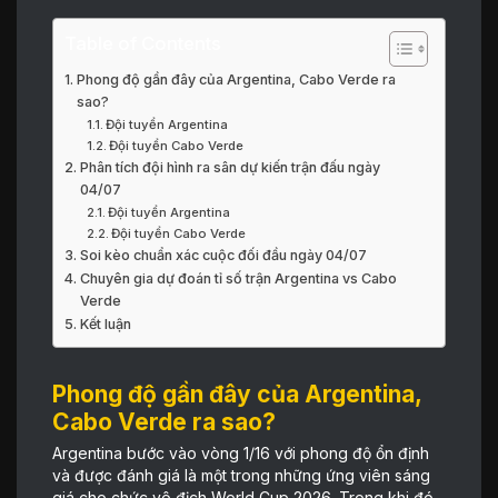
Table of Contents
Phong độ gần đây của Argentina, Cabo Verde ra
sao?
Đội tuyển Argentina
Đội tuyển Cabo Verde
Phân tích đội hình ra sân dự kiến trận đấu ngày
04/07
Đội tuyển Argentina
Đội tuyển Cabo Verde
Soi kèo chuẩn xác cuộc đối đầu ngày 04/07
Chuyên gia dự đoán tỉ số trận Argentina vs Cabo
Verde
Kết luận
Phong độ gần đây của Argentina,
Cabo Verde ra sao?
Argentina bước vào vòng 1/16 với phong độ ổn định
và được đánh giá là một trong những ứng viên sáng
giá cho chức vô địch World Cup 2026. Trong khi đó,