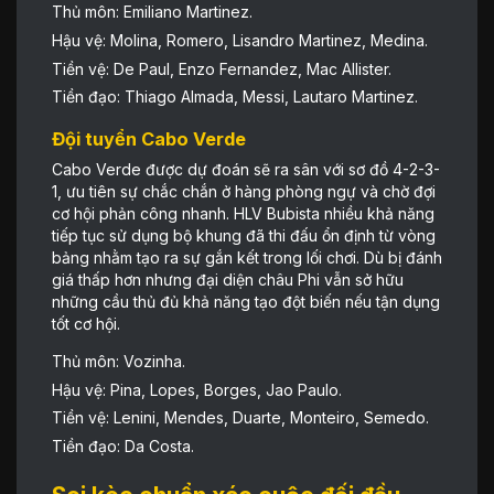
Thủ môn: Emiliano Martinez.
Hậu vệ: Molina, Romero, Lisandro Martinez, Medina.
Tiền vệ: De Paul, Enzo Fernandez, Mac Allister.
Tiền đạo: Thiago Almada, Messi, Lautaro Martinez.
Đội tuyển Cabo Verde
Cabo Verde được dự đoán sẽ ra sân với sơ đồ 4-2-3-
1, ưu tiên sự chắc chắn ở hàng phòng ngự và chờ đợi
cơ hội phản công nhanh. HLV Bubista nhiều khả năng
tiếp tục sử dụng bộ khung đã thi đấu ổn định từ vòng
bảng nhằm tạo ra sự gắn kết trong lối chơi. Dù bị đánh
giá thấp hơn nhưng đại diện châu Phi vẫn sở hữu
những cầu thủ đủ khả năng tạo đột biến nếu tận dụng
tốt cơ hội.
Thủ môn: Vozinha.
Hậu vệ: Pina, Lopes, Borges, Jao Paulo.
Tiền vệ: Lenini, Mendes, Duarte, Monteiro, Semedo.
Tiền đạo: Da Costa.