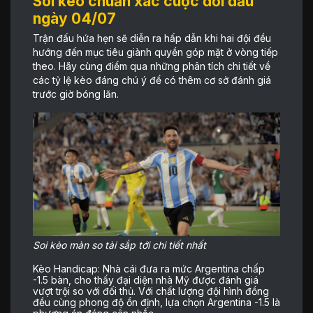
Soi kèo chuẩn xác cuộc đối đầu
ngày 04/07
Trận đấu hứa hẹn sẽ diễn ra hấp dẫn khi hai đội đều
hướng đến mục tiêu giành quyền góp mặt ở vòng tiếp
theo. Hãy cùng điểm qua những phân tích chi tiết về
các tỷ lệ kèo đáng chú ý để có thêm cơ sở đánh giá
trước giờ bóng lăn.
Soi kèo màn so tài sắp tới chi tiết nhất
Kèo Handicap: Nhà cái đưa ra mức Argentina chấp
-1.5 bàn, cho thấy đại diện nhà Mỹ được đánh giá
vượt trội so với đối thủ. Với chất lượng đội hình đồng
đều cùng phong độ ổn định, lựa chọn Argentina -1.5 là