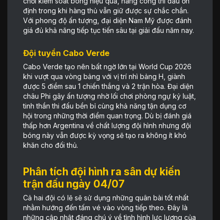
chơi kiểm soát bóng hiệu quả, hàng công thi đấu ổn
định trong khi hàng thủ vẫn giữ được sự chắc chắn.
Với phong độ ấn tượng, đại diện Nam Mỹ được đánh
giá đủ khả năng tiếp tục tiến sâu tại giải đấu năm nay.
Đội tuyển Cabo Verde
Cabo Verde tạo nên bất ngờ lớn tại World Cup 2026
khi vượt qua vòng bảng với vị trí nhì bảng H, giành
được 5 điểm sau 1 chiến thắng và 2 trận hòa. Đại diện
châu Phi gây ấn tượng nhờ lối chơi phòng ngự kỷ luật,
tinh thần thi đấu bền bỉ cùng khả năng tận dụng cơ
hội trong những thời điểm quan trọng. Dù bị đánh giá
thấp hơn Argentina về chất lượng đội hình nhưng đội
bóng này vẫn được kỳ vọng sẽ tạo ra không ít khó
khăn cho đối thủ.
Phân tích đội hình ra sân dự kiến
trận đấu ngày 04/07
Cả hai đội có lẽ sẽ sử dụng những quân bài tốt nhất
nhằm hướng đến tấm vé vào vòng tiếp theo. Đây là
những cập nhật đáng chú ý về tình hình lực lượng của