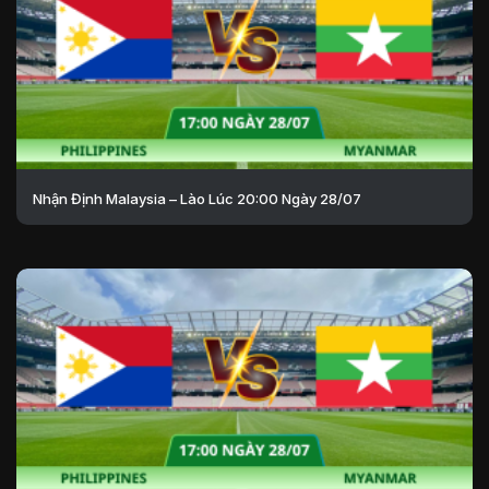
Nhận Định Malaysia – Lào Lúc 20:00 Ngày 28/07